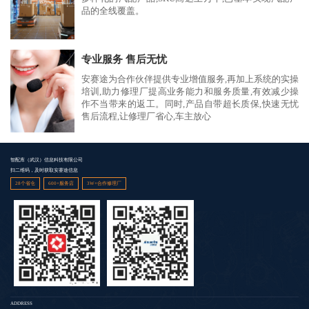
品的全线覆盖。
专业服务 售后无忧
安赛途为合作伙伴提供专业增值服务,再加上系统的实操
培训,助力修理厂提高业务能力和服务质量,有效减少操
作不当带来的返工。同时,产品自带超长质保,快速无忧
售后流程,让修理厂省心,车主放心
智配库（武汉）信息科技有限公司
扫二维码，及时获取安赛途信息
28个省仓
600+服务店
3W+合作修理厂
ADDRESS